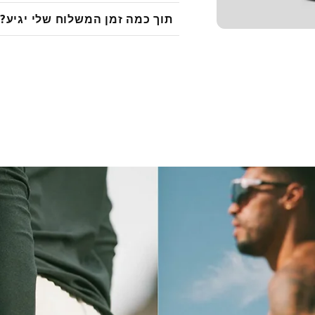
(לחץ לתקנון)
עד 600,
בלבד
תוך כמה זמן המשלוח שלי יגיע?
מושקע מא' ועד ת'
זמני משלוח
פנו אלינו בוו
7-14 ימי עסקים
6-12 ימי עסקים
*מהניסיון שלנו גם לפני :)
*חשוב להבין שעם המצב הבטחוני ההזמנות עלל