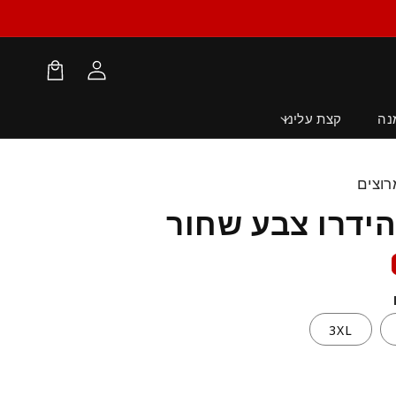
התחברות
עגלת
קניות
נה
קצת עלינו
הידרו צבע שחור
3XL