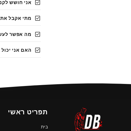
check_box
אני חושש לקנ
check_box
מתי אקבל את 
check_box
מה אפשר לעשו
check_box
האם אני יכול 
תפריט ראשי
בית