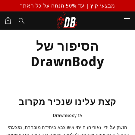
דילוג
מבצעי קיץ | עד 50% הנחה על כל האתר
לתוכן
עגלת
קניות
הסיפור של
DrawnBody
קצת עלינו שנכיר מקרוב
אז DrawnBody
הושק על ידיי (אוריה) הייתי איש צבא ביחידה מובחרת, נפצעתי
בפעילות מבצעית שגרמה לי לסבל ויציאה מהיחידה ומהמשפחה