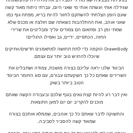
שגידלה אותי ועשתה אותי מי שאני היום, עברתי ניתוח מאוד קשה
שעם הזמן הצלחתי להשתקם לחזור להיות בריא, מפתח גוף כמו
שאני אוהב, ואת ההתלהבות כשאתה שם חולצה או מכנס שלא
שמתי זמן רב ופתאום הם צמודים עליך ומבליטים את שרירי
החזה, הכתפיים, ידיים, גב ואפילו הרגליים!
DrawnBody הוקמה כדי לתת תחושה למתאמנים חדשים/וותיקים
שיוכלו להרגיש טוב יותר עם עצמם.
הביגוד שלנו יראה עליכם בצורה מושכת, צמודה ושתבליט את
השרירים שאתם כל כך השקעתם עבורם, עם סוג החומר הביגוד
הטוב ביותר בשוק.
ואין דבר רע להיות קצת גאים בגוף שלכם ובעבודה הקשה שאתם
מוכנים להקריב יום יום למען התוצאות.
והתשוקה לדבר שאתם כל כך אוהבים, שממלא אותכם בצורה
שמאוד קשה להסביר לסביבה..
אנחנו כאן כדי להנגיש את זה עם קצת הומור המון ערך, והרבה