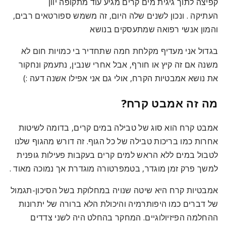
קפיצה לתוך גיגית מים קרים מגיע עוד מתקופה יוון
העתיקה
. ונכון לשנים שלה היום, זה משמש ספורטאים רבים,
והמון אנשי רפואה שמתעסקים בנושא
בגדול אני מעדיף מקלחת חמה שתחדיר בי כמויות חום לא
משנה אם זה קיץ או חורף, אבל אחרי שנבין, נתעמק ונחקור
את נושא אמבטיות הקרח, אולי גם אני אפילו אשנה דעה :)
מה זה אמבט קרח?
אמבט קרח הוא סוג של טבילה במים קרים, בדומה לשיטות
אחרות כמו בריכות טבילה של כל הגוף. זה דורש מהגוף שלנו
לטבול במים ללא הראש למים קרים בעקבות פעילות גופנית
למשך פרק זמן מוגדר, בטמפרטורה מוגדרת אך נמוכה מאוד .
אמבטיות קרח היא שיטה שנויה במחלוקת בשל הסיכון-תגמול
של דברים כמו היפותרמיה והיכולת הלא ברורה של יתרונות
ההחלמה הפיזיולוגיים. המחקר בהחלט היה לשני צדדים